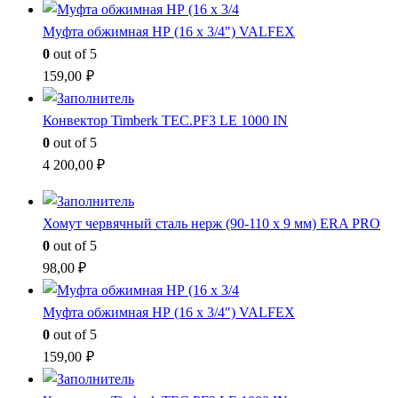
Муфта обжимная НР (16 x 3/4") VALFEX
0
out of 5
159,00
₽
Конвектор Timberk TEC.PF3 LE 1000 IN
0
out of 5
4 200,00
₽
Хомут червячный сталь нерж (90-110 x 9 мм) ERA PRO
0
out of 5
98,00
₽
Муфта обжимная НР (16 x 3/4") VALFEX
0
out of 5
159,00
₽