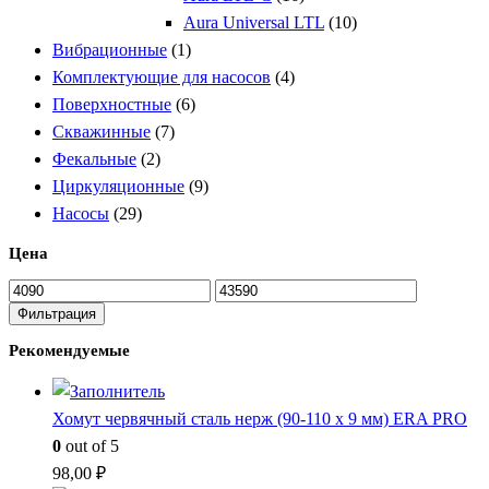
Aura Universal LTL
(10)
Вибрационные
(1)
Комплектующие для насосов
(4)
Поверхностные
(6)
Скважинные
(7)
Фекальные
(2)
Циркуляционные
(9)
Насосы
(29)
Цена
Минимальная
Максимальная
цена
цена
Фильтрация
Рекомендуемые
Хомут червячный сталь нерж (90-110 x 9 мм) ERA PRO
0
out of 5
98,00
₽