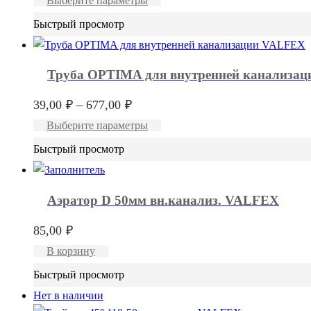
Выберите параметры
39,00 ₽
товар
Быстрый просмотр
–
имеет
823,00 ₽
несколько
вариаций.
Труба OPTIMA для внутренней канализа
Опции
можно
Диапазон
39,00
₽
–
677,00
₽
выбрать
цен:
Этот
Выберите параметры
на
39,00 ₽
товар
Быстрый просмотр
странице
–
имеет
товара.
677,00 ₽
несколько
вариаций.
Аэратор D 50мм вн.канализ. VALFEX
Опции
можно
85,00
₽
выбрать
В корзину
на
Быстрый просмотр
странице
Нет в наличии
товара.