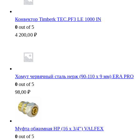
Конвектор Timberk TEC.PF3 LE 1000 IN
0
out of 5
4 200,00
₽
Хомут червячный сталь нерж (90-110 x 9 мм) ERA PRO
0
out of 5
98,00
₽
Муфта обжимная НР (16 x 3/4") VALFEX
0
out of 5