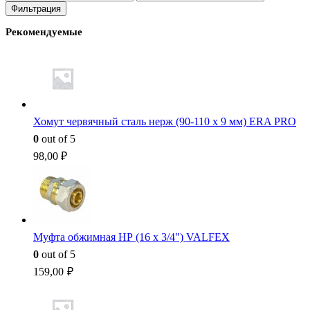
цена
цена
Фильтрация
Рекомендуемые
Хомут червячный сталь нерж (90-110 x 9 мм) ERA PRO
0
out of 5
98,00
₽
Муфта обжимная НР (16 x 3/4") VALFEX
0
out of 5
159,00
₽