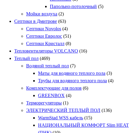
Папольно-потолочный
(5)
Мойки воздуха
(2)
Септики в Дмитрове
(63)
Септики Novolos
(4)
Септики Евролос
(51)
Септики Кристалл
(8)
Тепловентиляторы VOLCANO
(16)
Теплый пол
(469)
Водяной теплый пол
(7)
Маты для водяного теплого пола
(3)
Трубы для водяного теплого пола
(4)
Комплектующие для полов
(6)
GREENBOX
(4)
Терморегуляторы
(1)
ЭЛЕКТРИЧЕСКИЙ ТЕПЛЫЙ ПОЛ
(136)
WarmStad WSS кабель
(15)
НАЦИОНАЛЬНЫЙ КОМФОРТ Slim HEAT
(ПНК)
(10)