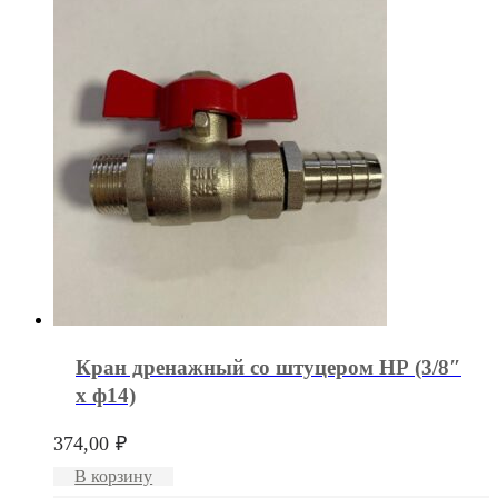
Кран дренажный со штуцером НР (3/8″
x ф14)
374,00
₽
В корзину