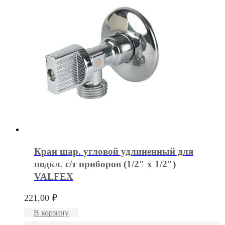
Кран шар. угловой удлиненный для
подкл. с/т приборов (1/2″ х 1/2″)
VALFEX
221,00
₽
В корзину