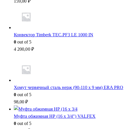
159,00
₽
Конвектор Timberk TEC.PF3 LE 1000 IN
0
out of 5
4 200,00
₽
Хомут червячный сталь нерж (90-110 x 9 мм) ERA PRO
0
out of 5
98,00
₽
Муфта обжимная НР (16 x 3/4") VALFEX
0
out of 5