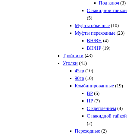
Под ключ
(3)
С накидной гайкой
(5)
Муфты обычные
(10)
Муфты переходные
(23)
ВН/ВН
(4)
ВН/НР
(19)
Тройники
(43)
Уголки
(41)
45гр
(10)
90гр
(10)
Комбинированные
(19)
ВР
(6)
НР
(7)
С креплением
(4)
С накидной гайкой
(2)
Переходные
(2)