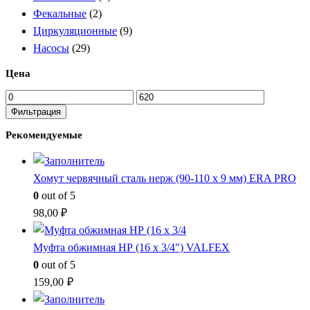
Фекальные
(2)
Циркуляционные
(9)
Насосы
(29)
Цена
Минимальная
Максимальная
цена
цена
Фильтрация
Рекомендуемые
Хомут червячный сталь нерж (90-110 x 9 мм) ERA PRO
0
out of 5
98,00
₽
Муфта обжимная НР (16 x 3/4") VALFEX
0
out of 5
159,00
₽