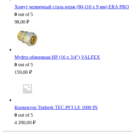
Хомут червячный сталь нерж (90-110 x 9 мм) ERA PRO
0
out of 5
98,00
₽
Муфта обжимная НР (16 x 3/4") VALFEX
0
out of 5
159,00
₽
Конвектор Timberk TEC.PF3 LE 1000 IN
0
out of 5
4 200,00
₽