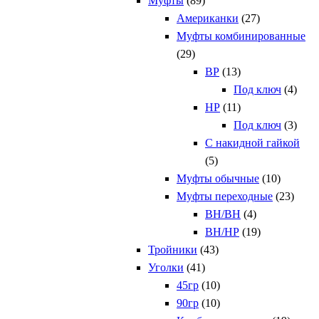
Муфты
(89)
Американки
(27)
Муфты комбинированные
(29)
ВР
(13)
Под ключ
(4)
НР
(11)
Под ключ
(3)
С накидной гайкой
(5)
Муфты обычные
(10)
Муфты переходные
(23)
ВН/ВН
(4)
ВН/НР
(19)
Тройники
(43)
Уголки
(41)
45гр
(10)
90гр
(10)