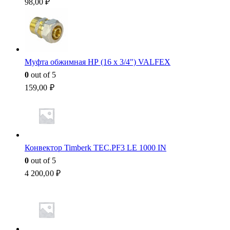
98,00
₽
Муфта обжимная НР (16 x 3/4") VALFEX
0
out of 5
159,00
₽
Конвектор Timberk TEC.PF3 LE 1000 IN
0
out of 5
4 200,00
₽