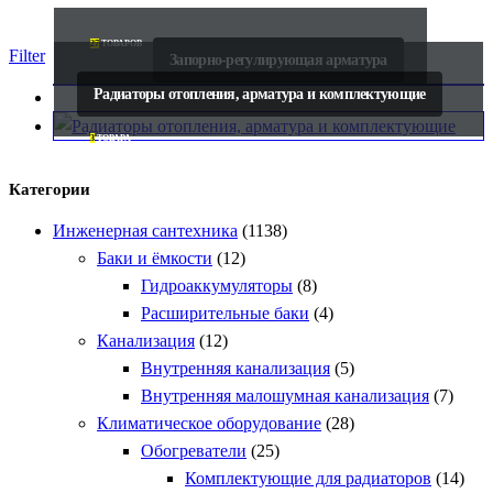
27
ТОВАРОВ
Filter
Запорно-регулирующая арматура
Радиаторы отопления, арматура и комплектующие
3
ТОВАРА
Категории
Инженерная сантехника
(1138)
Баки и ёмкости
(12)
Гидроаккумуляторы
(8)
Расширительные баки
(4)
Канализация
(12)
Внутренняя канализация
(5)
Внутренняя малошумная канализация
(7)
Климатическое оборудование
(28)
Обогреватели
(25)
Комплектующие для радиаторов
(14)