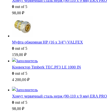
Хомут червячный сталь нерж (90-110 x 9 мм) ERA PRO
0
out of 5
98,00
₽
Муфта обжимная НР (16 x 3/4") VALFEX
0
out of 5
159,00
₽
Конвектор Timberk TEC.PF3 LE 1000 IN
0
out of 5
4 200,00
₽
Хомут червячный сталь нерж (90-110 x 9 мм) ERA PRO
0
out of 5
98,00
₽