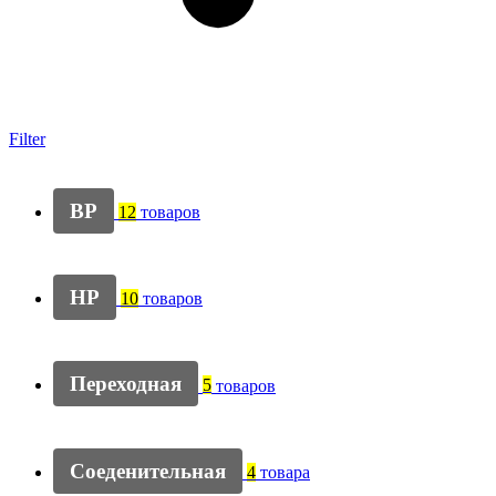
Filter
ВР
12
товаров
НР
10
товаров
Переходная
5
товаров
Соеденительная
4
товара