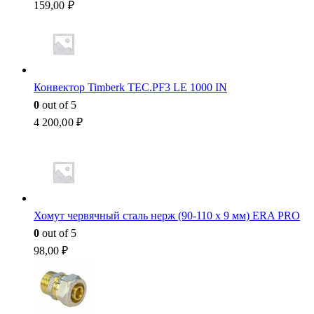
159,00
₽
Конвектор Timberk TEC.PF3 LE 1000 IN
0
out of 5
4 200,00
₽
Хомут червячный сталь нерж (90-110 x 9 мм) ERA PRO
0
out of 5
98,00
₽