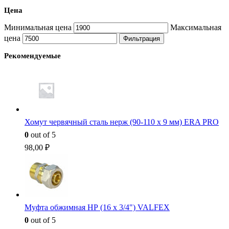
Цена
Минимальная цена
Максимальная
цена
Фильтрация
Рекомендуемые
Хомут червячный сталь нерж (90-110 x 9 мм) ERA PRO
0
out of 5
98,00
₽
Муфта обжимная НР (16 x 3/4") VALFEX
0
out of 5