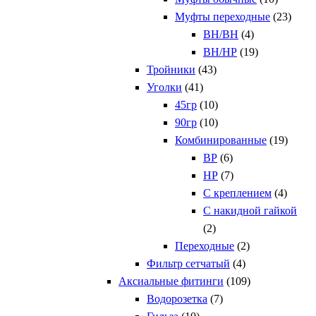
Муфты переходные
(23)
ВН/ВН
(4)
ВН/НР
(19)
Тройники
(43)
Уголки
(41)
45гр
(10)
90гр
(10)
Комбинированные
(19)
ВР
(6)
НР
(7)
С креплением
(4)
С накидной гайкой
(2)
Переходные
(2)
Фильтр сетчатый
(4)
Аксиальные фитинги
(109)
Водорозетка
(7)