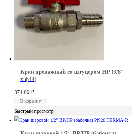
Кран дренажный со штуцером НР (3/8″
x ф14)
374,00
₽
В корзину
Быстрый просмотр
Кран шаровой 1/2″ ВР/НР (бабочка)