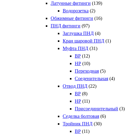
Латунные фитинги
(139)
Водорозетка
(2)
Обжимные фитинги
(16)
ПНД фитинги
(97)
Заглушка ПНД
(4)
Кран шаровой ПНД
(1)
Муфта ПНД
(31)
ВР
(12)
НР
(10)
Переходная
(5)
Соеденительная
(4)
Отвод ПНД
(22)
ВР
(8)
НР
(11)
Присоединительный
(3)
Седелка болтовая
(6)
Тройник ПНД
(30)
ВР
(11)