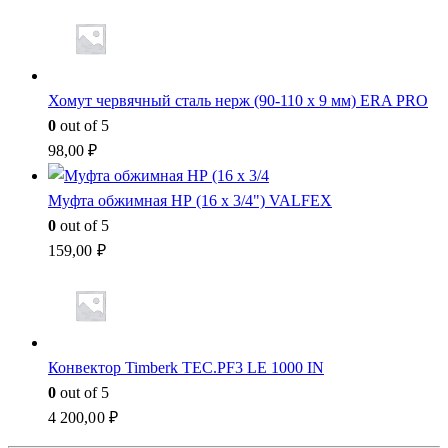
Хомут червячный сталь нерж (90-110 x 9 мм) ERA PRO
0
out of 5
98,00
₽
Муфта обжимная НР (16 x 3/4") VALFEX
0
out of 5
159,00
₽
Конвектор Timberk TEC.PF3 LE 1000 IN
0
out of 5
4 200,00
₽