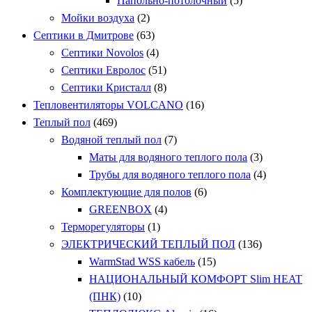
Папольно-потолочный
(5)
Мойки воздуха
(2)
Септики в Дмитрове
(63)
Септики Novolos
(4)
Септики Евролос
(51)
Септики Кристалл
(8)
Тепловентиляторы VOLCANO
(16)
Теплый пол
(469)
Водяной теплый пол
(7)
Маты для водяного теплого пола
(3)
Трубы для водяного теплого пола
(4)
Комплектующие для полов
(6)
GREENBOX
(4)
Терморегуляторы
(1)
ЭЛЕКТРИЧЕСКИЙ ТЕПЛЫЙ ПОЛ
(136)
WarmStad WSS кабель
(15)
НАЦИОНАЛЬНЫЙ КОМФОРТ Slim HEAT
(ПНК)
(10)