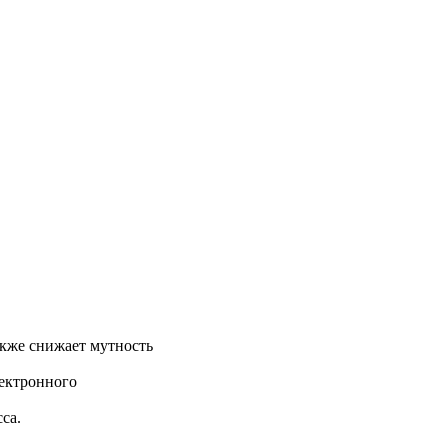
акже снижает мутность
лектронного
са.