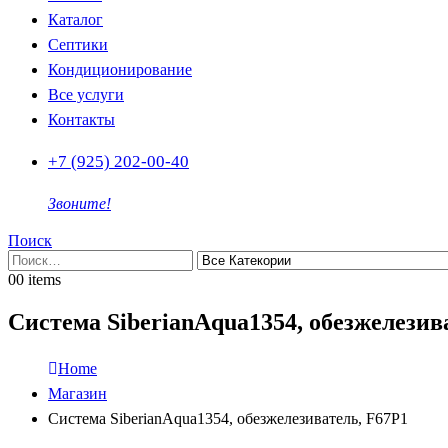
Каталог
Септики
Кондиционирование
Все услуги
Контакты
+7 (925) 202-00-40
Звоните!
Поиск
0
0 items
Система SiberianAqua1354, обезжелезив
Home
Магазин
Система SiberianAqua1354, обезжелезиватель, F67P1