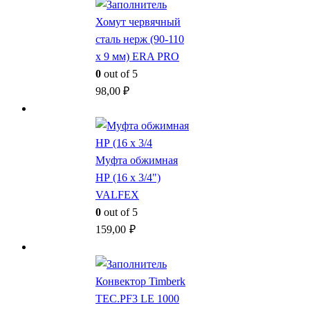
Хомут червячный
сталь нерж (90-110
x 9 мм) ERA PRO
0
out of 5
98,00
₽
Муфта обжимная
НР (16 x 3/4")
VALFEX
0
out of 5
159,00
₽
Конвектор Timberk
TEC.PF3 LE 1000