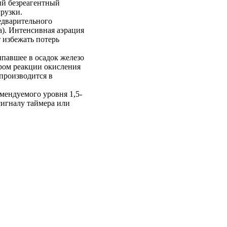
ий безреагентный
рузки.
едварительного
а). Интенсивная аэрация
 избежать потерь
ыпавшее в осадок железо
ором реакции окисления
производится в
мендуемого уровня 1,5-
сигналу таймера или