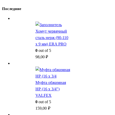
Последние
Хомут червячный
сталь нерж (90-110
x 9 мм) ERA PRO
0
out of 5
98,00
₽
Муфта обжимная
НР (16 x 3/4")
VALFEX
0
out of 5
159,00
₽