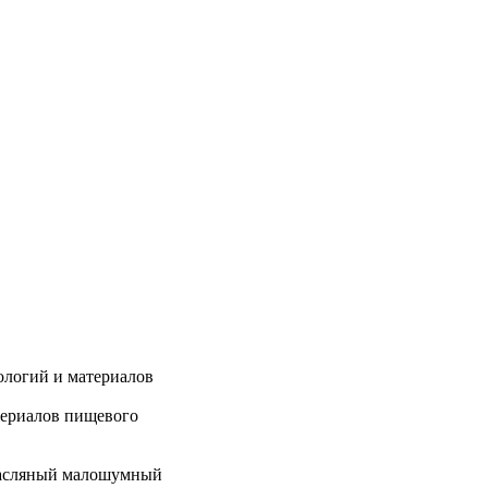
ологий и материалов
териалов пищевого
змасляный малошумный