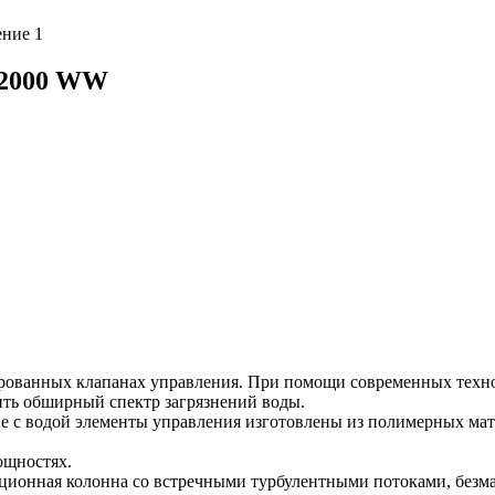
-2000 WW
рованных клапанах управления. При помощи современных техн
ить обширный спектр загрязнений воды.
ие с водой элементы управления изготовлены из полимерных ма
ощностях.
эрационная колонна со встречными турбулентными потоками, бе