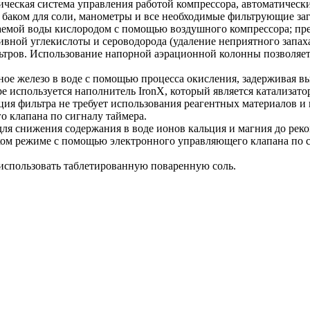
ическая система управления работой компрессора, автоматическ
 баком для соли, манометры и все необходимые фильтрующие заг
аемой воды кислородом с помощью воздушного компрессора; пр
ивной углекислоты и сероводорода (удаление неприятного запах
ьтров. Использование напорной аэрационной колонны позволяет
ное железо в воде с помощью процесса окисления, задерживая в
ре используется наполнитель IronX, который является катализат
ция фильтра не требует использования реагентных материалов и 
 клапана по сигналу таймера.
ля снижения содержания в воде ионов кальция и магния до реко
еском режиме с помощью электронного управляющего клапана по 
использовать таблетированную поваренную соль.