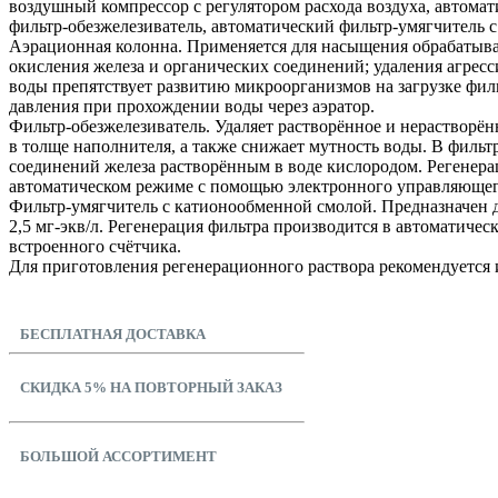
воздушный компрессор с регулятором расхода воздуха, автомат
фильтр-обезжелезиватель, автоматический фильтр-умягчитель с
Аэрационная колонна. Применяется для насыщения обрабатыв
окисления железа и органических соединений; удаления агресс
воды препятствует развитию микроорганизмов на загрузке фил
давления при прохождении воды через аэратор.
Фильтр-обезжелезиватель. Удаляет растворённое и нерастворён
в толще наполнителя, а также снижает мутность воды. В фильт
соединений железа растворённым в воде кислородом. Регенера
автоматическом режиме с помощью электронного управляющего
Фильтр-умягчитель с катионообменной смолой. Предназначен д
2,5 мг-экв/л. Регенерация фильтра производится в автоматич
встроенного счётчика.
Для приготовления регенерационного раствора рекомендуется 
БЕСПЛАТНАЯ ДОСТАВКА
СКИДКА 5% НА ПОВТОРНЫЙ ЗАКАЗ
БОЛЬШОЙ АССОРТИМЕНТ