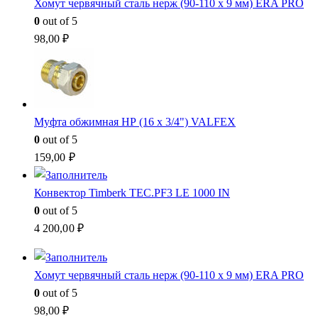
Хомут червячный сталь нерж (90-110 x 9 мм) ERA PRO
0
out of 5
98,00
₽
Муфта обжимная НР (16 x 3/4") VALFEX
0
out of 5
159,00
₽
Конвектор Timberk TEC.PF3 LE 1000 IN
0
out of 5
4 200,00
₽
Хомут червячный сталь нерж (90-110 x 9 мм) ERA PRO
0
out of 5
98,00
₽