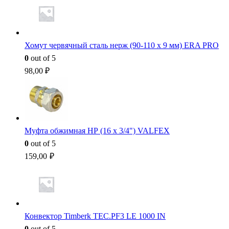
Хомут червячный сталь нерж (90-110 x 9 мм) ERA PRO
0
out of 5
98,00
₽
Муфта обжимная НР (16 x 3/4") VALFEX
0
out of 5
159,00
₽
Конвектор Timberk TEC.PF3 LE 1000 IN
0
out of 5