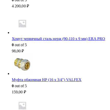
4 200,00
₽
Хомут червячный сталь нерж (90-110 x 9 мм) ERA PRO
0
out of 5
98,00
₽
Муфта обжимная НР (16 x 3/4") VALFEX
0
out of 5
159,00
₽